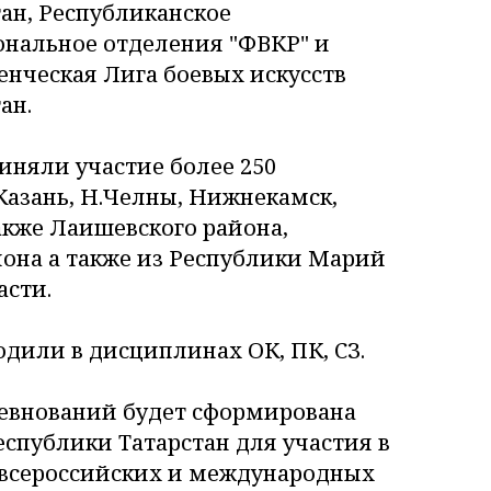
ан, Республиканское
ональное отделения "ФВКР" и
нческая Лига боевых искусств
ан.
иняли участие более 250
 Казань, Н.Челны, Нижнекамск,
также Лаишевского района,
йона а также из Республики Марий
асти.
дили в дисциплинах ОК, ПК, СЗ.
ревнований будет сформирована
спублики Татарстан для участия в
всероссийских и международных