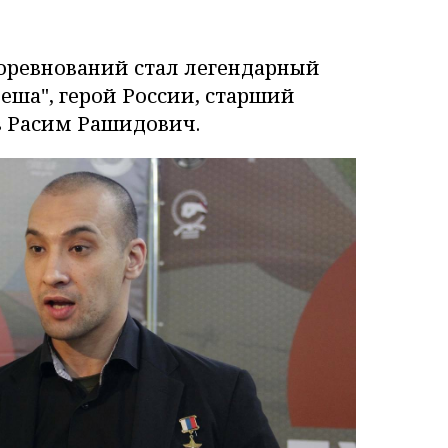
оревнований стал легендарный
еша", герой России, старший
в Расим Рашидович.