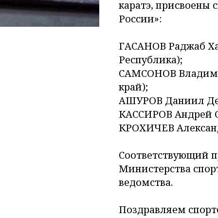
каратэ, присвоены 
России»:
ГАСАНОВ Раджаб Ха
Республика);
САМСОНОВ Владими
край);
АШУРОВ Даниил Ден
КАССИРОВ Андрей Се
КРОХИЧЕВ Александр
Соответствующий при
Министерства спорт
ведомства.
Поздравляем спорт