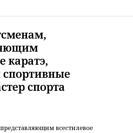
тсменам,
ляющим
е каратэ,
 спортивные
стер спорта
 представляющим всестилевое