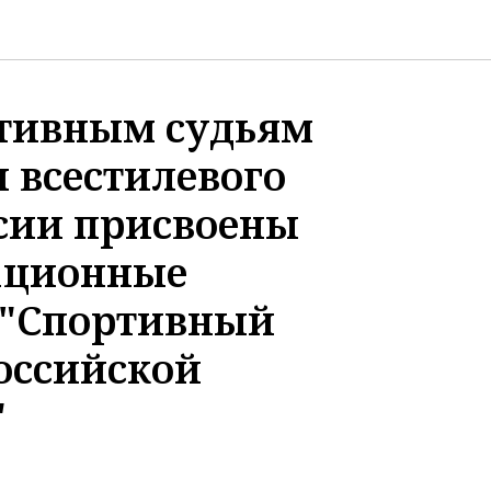
тивным судьям
 всестилевого
ссии присвоены
ационные
 "Спортивный
российской
"