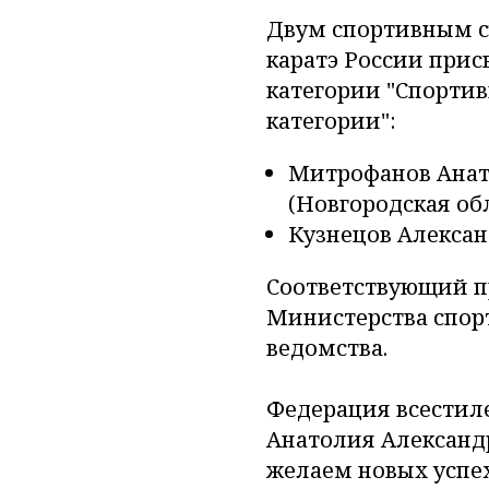
Двум спортивным с
каратэ России при
категории "Спортив
категории":
Митрофанов Анат
(Новгородская обл
Кузнецов Алексан
Соответствующий при
Министерства спорт
ведомства.
Федерация всестиле
Анатолия Александр
желаем новых успех