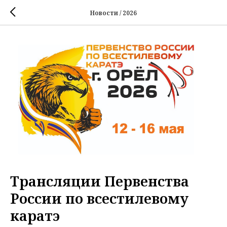
Новости / 2026
Трансляции Первенства
России по всестилевому
каратэ