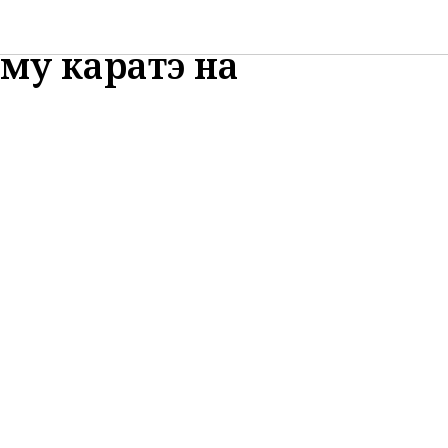
теров Спорта по
му каратэ на