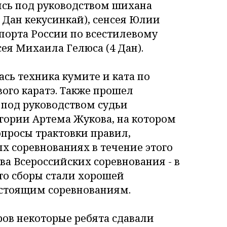
ись под руководством шихана
5 Дан кекусинкай), сенсея Юлии
порта России по всестилевому
нсея Михаила Гелюса (4 Дан).
ась техника кумите и ката по
ого каратэ. Также прошел
 под руководством судьи
гории Артема Жукова, на котором
просы трактовки правил,
х соревнованиях в течение этого
два Всероссийских соревнования - в
что сборы стали хорошей
дстоящим соревнованиям.
ов некоторые ребята сдавали