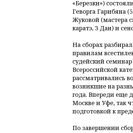
«Березки») состоял
Геворга Гарибяна (
Жуковой (мастера с
каратэ, 3 Дан) и се
На сборах разбирал
правилам всестилев
судейский семинар
Всероссийской кате
рассматривались во
возникшие на разны
года. Впереди еще 
Москве и Уфе, так 
подготовкой к пре
По завершении сбор