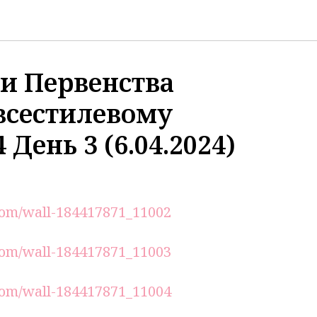
и Первенства
всестилевому
 День 3 (6.04.2024)
.com/wall-184417871_11002
.com/wall-184417871_11003
.com/wall-184417871_11004