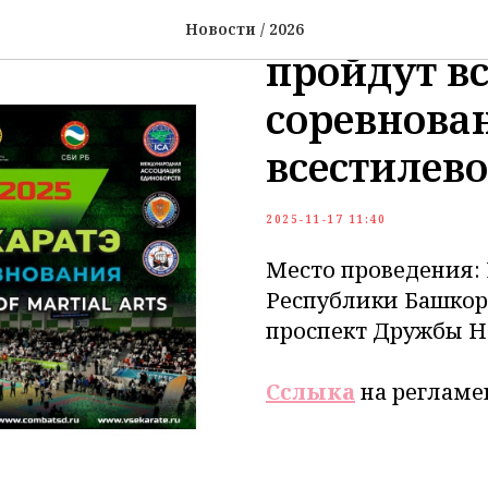
С 18 по 22
Новости / 2026
пройдут в
соревнова
всестилев
2025-11-17 11:40
Место проведения:
Республики Башкорт
проспект Дружбы На
Сслыка
на регламе