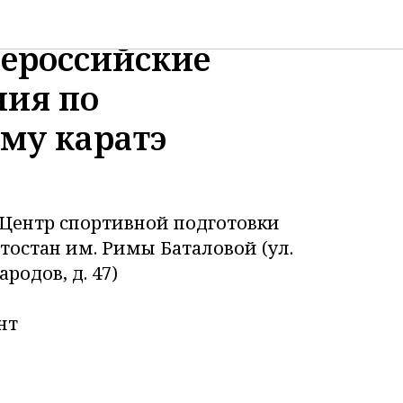
 декабря в Уфе
сероссийские
ния по
ому каратэ
 Центр спортивной подготовки
остан им. Римы Баталовой (ул.
родов, д. 47)
нт