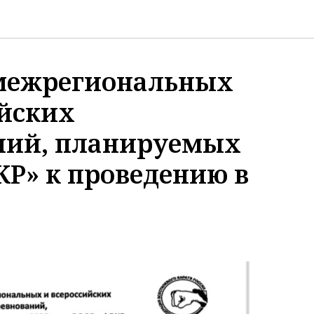
межрегиональных
ийских
ний, планируемых
Р» к проведению в